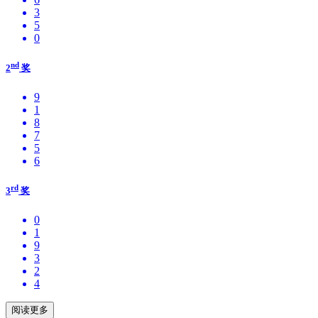
3
5
0
nd
2
奖
9
1
8
7
5
6
rd
3
奖
0
1
9
3
2
4
阅读更多