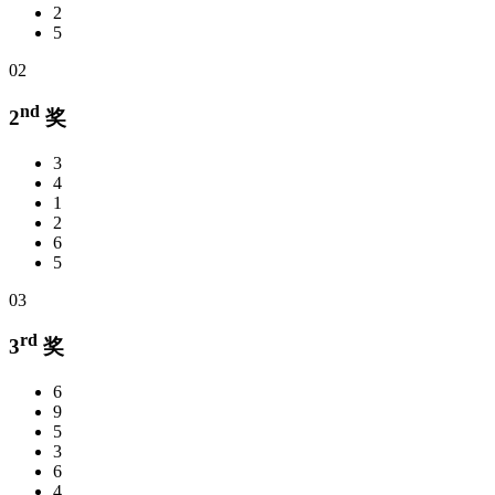
2
5
02
nd
2
奖
3
4
1
2
6
5
03
rd
3
奖
6
9
5
3
6
4