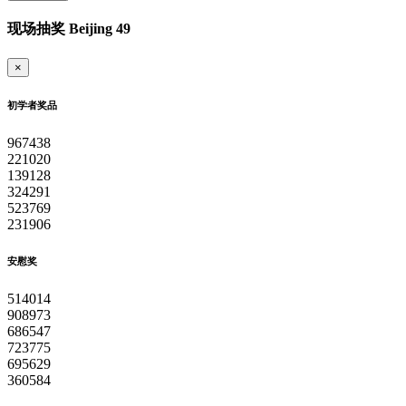
现场抽奖
Beijing 49
×
初学者奖品
967438
221020
139128
324291
523769
231906
安慰奖
514014
908973
686547
723775
695629
360584