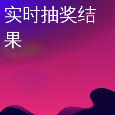
实时抽奖结
果