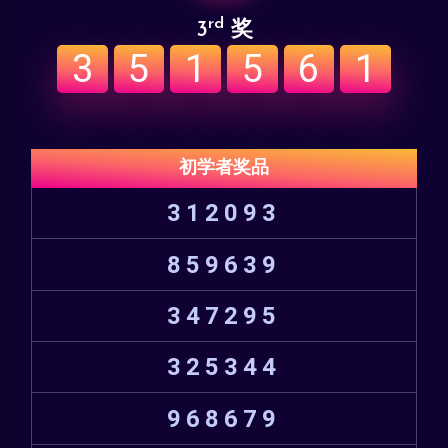
rd
3
奖
3
5
1
5
6
1
初学者奖品
312093
859639
347295
325344
968679