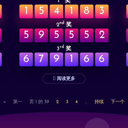
1
奖
1
5
4
1
8
3
nd
2
奖
5
9
5
5
5
2
rd
3
奖
6
7
9
1
6
6
阅读更多
以前
«
第一
页 1 的 39
2
3
4
...
持续
下一个