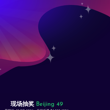
现场抽奖
Beijing 49