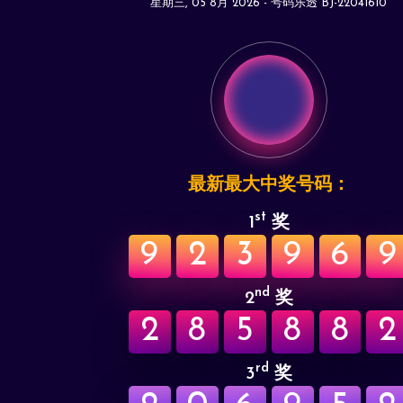
星期三, 05 8月 2026 - 号码乐透 BJ-22041610
最新最大中奖号码：
st
1
奖
9
2
3
9
6
9
nd
2
奖
2
8
5
8
8
2
rd
3
奖