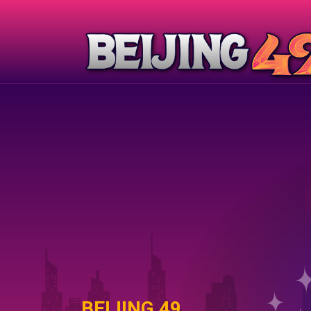
BEIJING 49