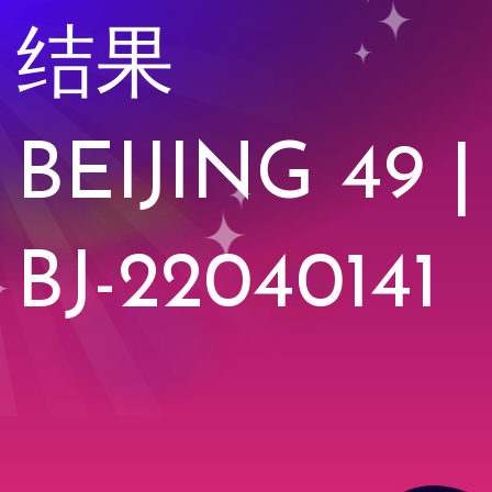
结果
BEIJING 49 |
BJ-22040141