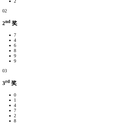
2
02
nd
2
奖
7
4
6
8
9
9
03
rd
3
奖
0
1
4
7
2
8