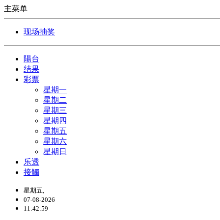
主菜单
现场抽奖
陽台
结果
彩票
星期一
星期二
星期三
星期四
星期五
星期六
星期日
乐透
接觸
星期五,
07-08-2026
11:43:00