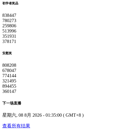
初学者奖品
838447
780273
259806
513996
351931
378171
安慰奖
808208
678047
774144
321495
894455
360147
下一场直播
星期六, 08 8月 2026 - 01:35:00 ( GMT+8 )
查看所有结果