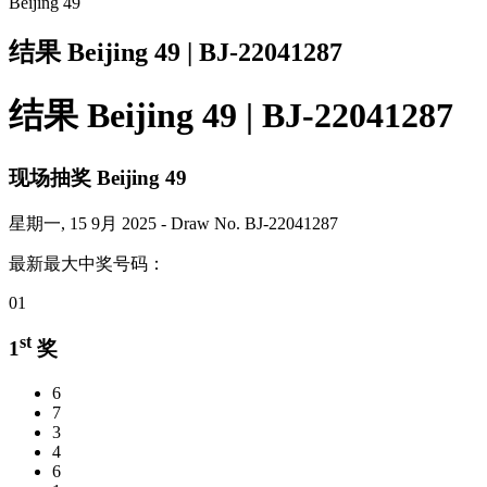
Beijing 49
结果 Beijing 49 | BJ-22041287
结果 Beijing 49 | BJ-22041287
现场抽奖
Beijing 49
星期一, 15 9月 2025 - Draw No. BJ-22041287
最新最大中奖号码：
01
st
1
奖
6
7
3
4
6