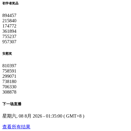
初学者奖品
894457
215840
174772
361894
755237
957307
安慰奖
810397
758591
299071
738180
706330
308878
下一场直播
星期六, 08 8月 2026 - 01:35:00 ( GMT+8 )
查看所有结果