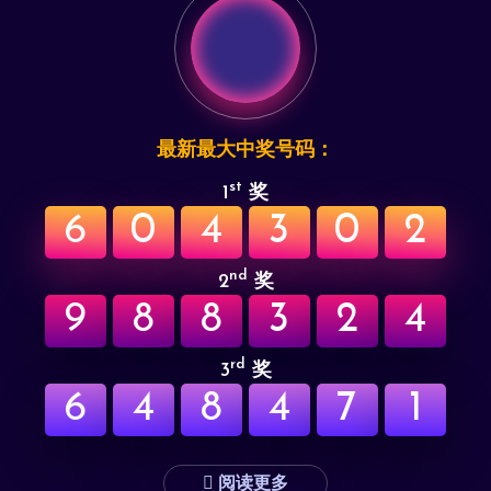
最新最大中奖号码：
st
1
奖
6
0
4
3
0
2
nd
2
奖
9
8
8
3
2
4
rd
3
奖
6
4
8
4
7
1
阅读更多