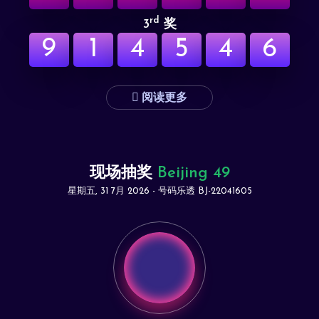
rd
3
奖
9
1
4
5
4
6
阅读更多
现场抽奖
Beijing 49
星期五, 31 7月 2026 - 号码乐透 BJ-22041605