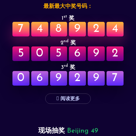
最新最大中奖号码：
st
1
奖
7
4
8
9
2
4
nd
2
奖
5
0
5
6
9
2
rd
3
奖
0
6
9
2
9
7
阅读更多
现场抽奖
Beijing 49