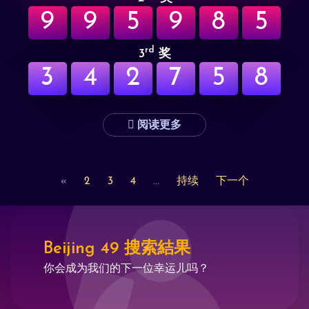
9
9
5
9
8
5
rd
3
奖
3
4
2
7
5
8
阅读更多
以前
«
2
3
4
...
持续
下一个
Beijing 49 搜索結果
你会成为我们的下一位幸运儿吗？