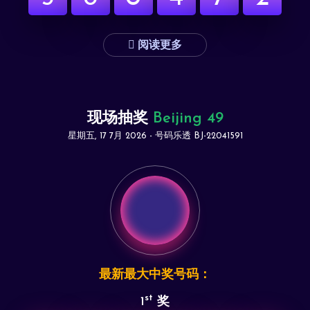
阅读更多
现场抽奖
Beijing 49
星期五, 17 7月 2026 - 号码乐透 BJ-22041591
最新最大中奖号码：
st
1
奖