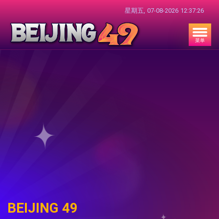
星期五,
07-08-2026
12:37:27
菜单
BEIJING 49