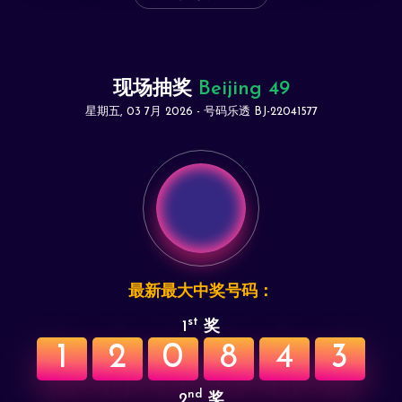
现场抽奖
Beijing 49
星期五, 03 7月 2026 - 号码乐透 BJ-22041577
最新最大中奖号码：
st
1
奖
1
2
0
8
4
3
nd
2
奖