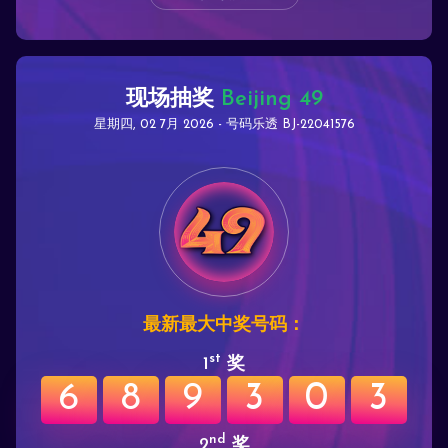
现场抽奖
Beijing 49
星期四, 02 7月 2026 - 号码乐透 BJ-22041576
最新最大中奖号码：
st
1
奖
6
8
9
3
0
3
nd
2
奖