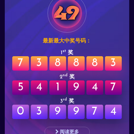
最新最大中奖号码：
st
1
奖
7
3
8
8
8
3
nd
2
奖
5
4
1
9
4
7
rd
3
奖
0
3
9
9
7
4
阅读更多