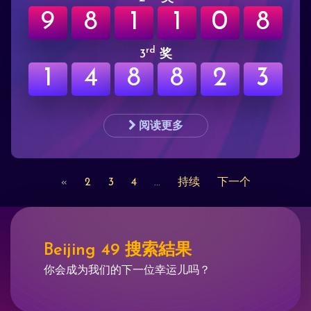
9
8
1
1
0
8
rd
3
奖
1
4
8
8
2
3
阅读更多
以前
«
2
3
4
...
持续
下一个
Beijing 49 搜索結果
你会成为我们的下一位幸运儿吗？