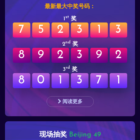
最新最大中奖号码：
st
1
奖
7
5
2
3
1
3
nd
2
奖
8
9
2
3
9
2
rd
3
奖
8
0
1
3
7
1
阅读更多
现场抽奖
Beijing 49