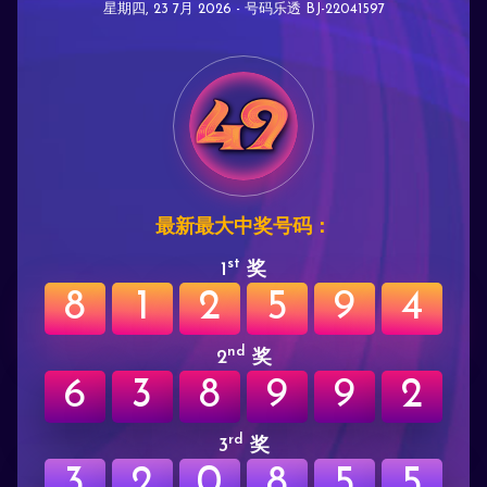
星期四, 23 7月 2026 - 号码乐透 BJ-22041597
最新最大中奖号码：
st
1
奖
8
1
2
5
9
4
nd
2
奖
6
3
8
9
9
2
rd
3
奖
3
2
0
8
5
5